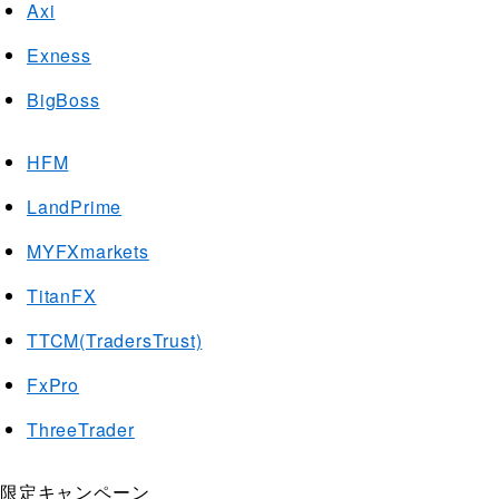
Axi
Exness
BigBoss
HFM
LandPrime
MYFXmarkets
TitanFX
TTCM(TradersTrust)
FxPro
ThreeTrader
限定キャンペーン